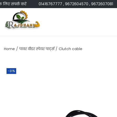
 संपर्क करें
01416767777 , 9672604570 , 9672607081
Home
/
पावर वीडर स्पेयर पार्ट्स
/
Clutch cable
-31%