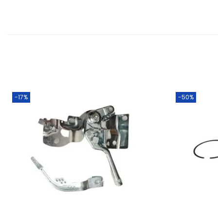
-17%
-50%